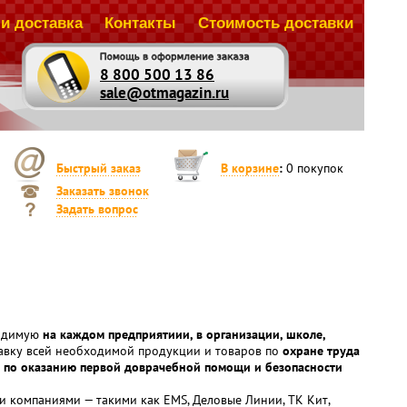
и доставка
Контакты
Стоимость доставки
8 800 500 13 86
sale@otmagazin.ru
Быстрый заказ
В корзине
:
0
покупок
Заказать звонок
Задать вопрос
ходимую
на каждом предприятиии, в организации, школе,
тавку всей необходимой продукции и товаров по
охране труда
й, по оказанию первой доврачебной помощи и безопасности
и компаниями — такими как EMS, Деловые Линии, ТК Кит,