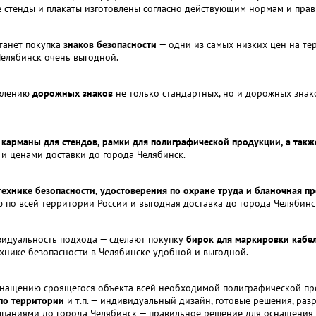
 стенды и плакаты изготовлены согласно действующим нормам и прав
танет покупка
знаков безопасности
— одни из самых низких цен на те
Челябинск очень выгодной.
влению
дорожных знаков
не только стандартных, но и дорожных зна
карманы для стендов, рамки для полиграфической продукции, а такж
 и ценами доставки до города Челябинск.
ехнике безопасности, удостоверения по охране труда и бланочная п
ю по всей территории России и выгодная доставка до города Челябинс
видуальность подхода — сделают покупку
бирок для маркировки кабел
хнике безопасности в Челябинске удобной и выгодной.
снащению сроящегося объекта всей необходимой полиграфической п
по территории
и т.п. — индивидуальный дизайн, готовые решения, раз
омпаниями до города Челябинск — правильное решение для оснащения