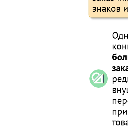
знаков 
Одн
кон
бол
зак
ред
вну
пер
при
тов