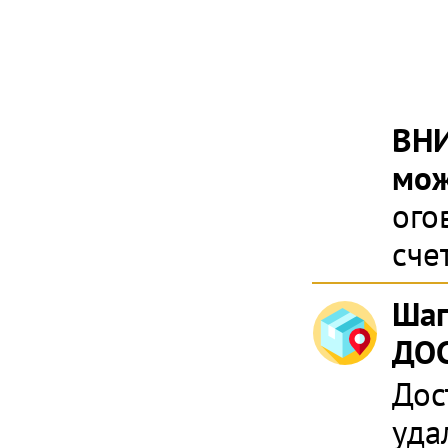
ВН
мож
ого
сче
Шаг
ДОС
Дос
уда