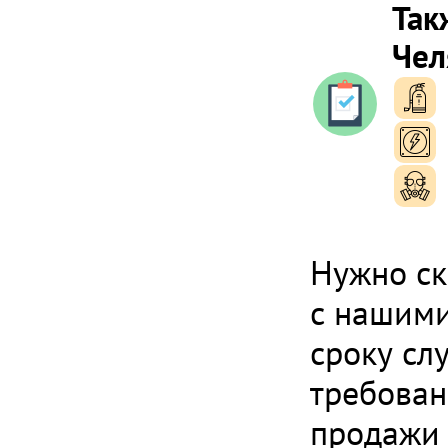
Так
Чел
п
п
п
Нужно ск
с нашими
сроку сл
требован
продажи 