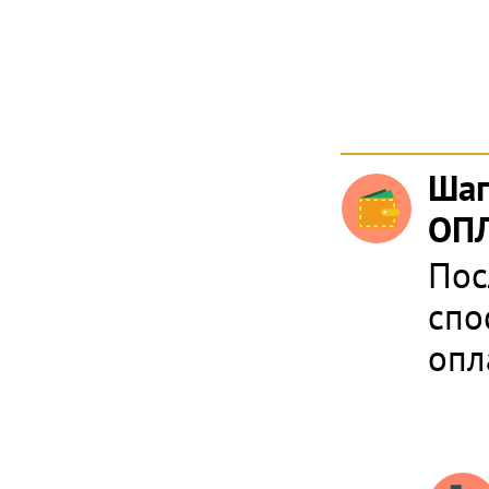
Шаг
ОПЛ
Пос
спо
опл