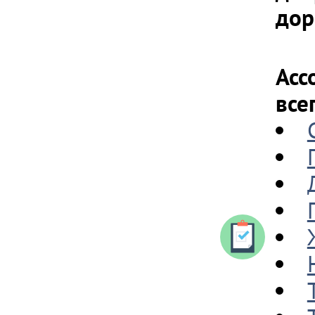
дор
Асс
все