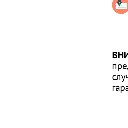
ВН
пре
слу
гар