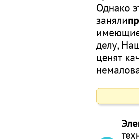
Однако э
заняли
пр
имеющие 
делу, На
ценят кач
немалова
Эле
тех