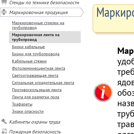
Стенды по технике безопасности
Маркиро
Маркировочная продукция
Маркировочные стрелки на
трубопровод
Маркировочная лента на
трубопровод
Бирки кабельные
Мар
Бирки для трубопровода
удо
Кабельные стяжки
Фотолюминесцентная лента
тре
Светоотражающая лента
ядо
Сигнальная оградительная лента
обоз
Противоскользящая лента
Лента для разметки пола
наз
Трафареты
тру
Знаки опасности
трав
Кабинеты охраны труда
Пожарная безопасность