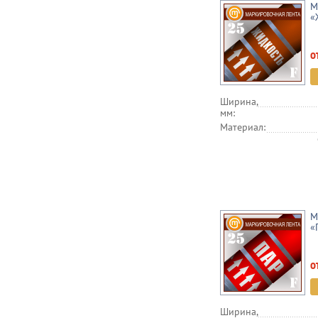
М
«
о
Ширина,
мм:
Материал:
М
«
о
Ширина,