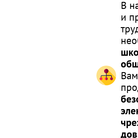
В н
и п
тру
не
шко
общ
Вам
про
без
эле
чре
дов