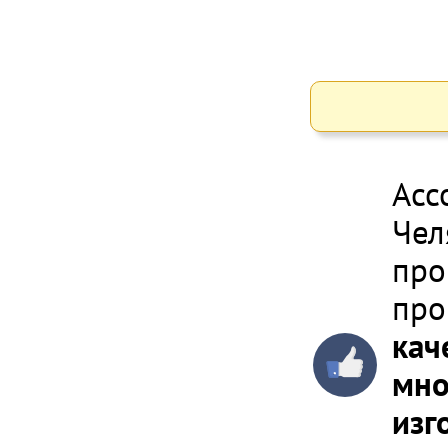
Асс
Чел
про
про
кач
мно
изг