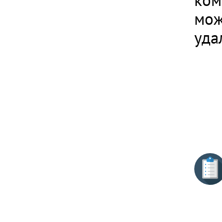
ком
мож
уда