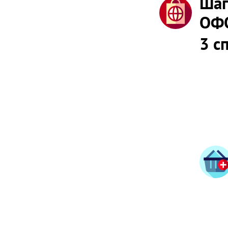
Шаг
ОФ
3 с