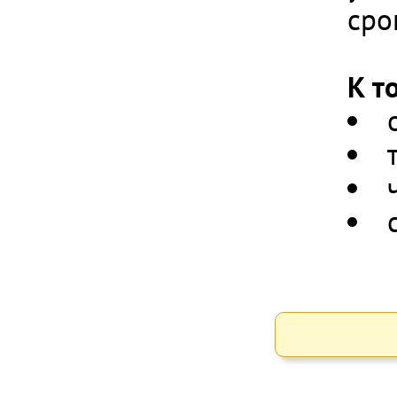
сро
К т