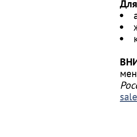
Для
ВН
мен
Рос
sal