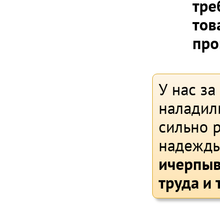
тре
тов
про
У нас за
наладил
сильно р
надежды
ичерпыв
труда и 