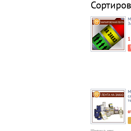
Сортиров
М
З
1
М
с
т
о
Ширина, мм: