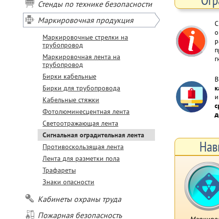
Стенды по технике безопасности
Маркировочная продукция
С
о
Маркировочные стрелки на
р
трубопровод
п
Маркировочная лента на
г
трубопровод
Бирки кабельные
В
Бирки для трубопровода
к
и
Кабельные стяжки
с
Фотолюминесцентная лента
д
Светоотражающая лента
Сигнальная оградительная лента
Нав
Противоскользящая лента
Лента для разметки пола
Трафареты
Знаки опасности
Кабинеты охраны труда
Пожарная безопасность