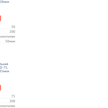
 50мкм
50
200
олиэтилен
50мкм
льная
О-75,
 35мкм
75
200
олиэтилен