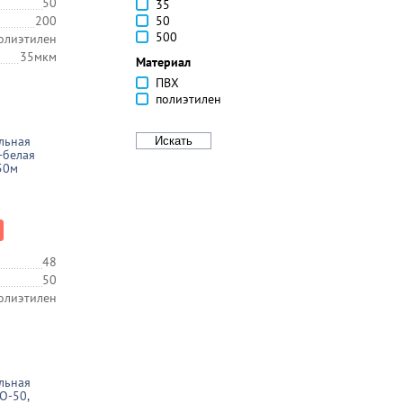
50
35
200
50
500
олиэтилен
35мкм
Материал
ПВХ
полиэтилен
льная
-белая
50м
48
50
олиэтилен
льная
О-50,