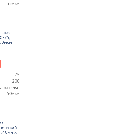
35мкм
льная
О-75,
 50мкм
75
200
олиэтилен
50мкм
ая
тический
, 40мм х