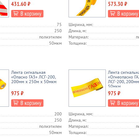
431.60 ₽
573.30 ₽
75
Ширина, мм:
250
Длина, м:
полиэтилен
Материал:
п
50мкм
Толщина:
Лента сигнальная
Лента сигнальн
«Опасно ГА3» ЛСГ-200,
«Огнеопасно ГА
200мм х 250м х 50мкм
ЛСГ-200, 200мм
50мкм
975 ₽
975 ₽
200
Ширина, мм:
250
Длина, м:
полиэтилен
Материал:
п
50мкм
Толщина: