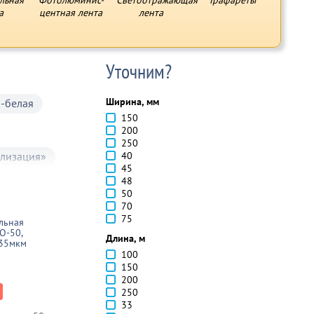
льная
Фотолюминиc-
Светоотражающая
Трафареты
а
центная лента
лента
Уточним?
Ширина, мм
-белая
150
200
250
лизация»
40
45
48
50
70
75
льная
О-50,
Длина, м
 35мкм
100
150
200
250
33