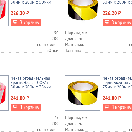
50мм x 200м х 50мкм
50мм x 200м х
226.20 ₽
226.20 ₽
50
Ширина, мм:
200
Длина, м:
полиэтилен
Материал:
п
50мкм
Толщина:
Лента оградительная
Лента оградите
красно-белая ЛО-75,
черно-желтая Л
50мм x 200м х 35мкм
75мм x 200м х
241.80 ₽
241.80 ₽
75
Ширина, мм:
200
Длина, м:
полиэтилен
Материал:
п