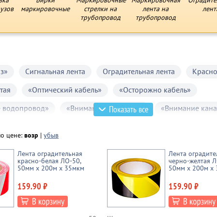
вка
Бирки
Маркировочные
Маркировочная
Оградите
узов
маркировочные
стрелки на
лента на
лент
трубопровод
трубопровод
аз»
Сигнальная лента
Оградительная лента
Красно
тая
«Оптический кабель»
«Осторожно кабель»
 водопровод»
«Внимание теплосеть»
«Внимание кана
Показать все
по цене:
возр
|
убыв
Лента оградительная
Лента оградите
красно-белая ЛО-50,
черно-желтая Л
50мм x 200м х 35мкм
50мм x 200м х
159.90 ₽
159.90 ₽