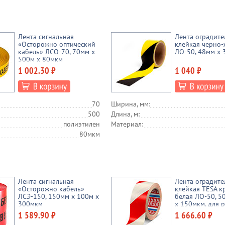
Лента сигнальная
Лента оградите
«Осторожно оптический
клейкая черно-
кабель» ЛСО-70, 70мм х
ЛО-50, 48мм х 
500м х 80мкм
1 002.30 ₽
1 040 ₽
70
Ширина, мм:
500
Длина, м:
полиэтилен
Материал:
80мкм
Лента сигнальная
Лента оградите
«Осторожно кабель»
клейкая TESA к
ЛСЭ-150, 150мм х 100м х
белая ЛО-50, 5
300мкм
х 150мкм, для 
маркировки
1 589.90 ₽
1 666.60 ₽