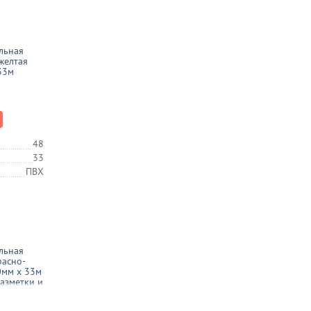
льная
желтая
33м
48
33
ПВХ
льная
расно-
0мм х 33м
разметки и