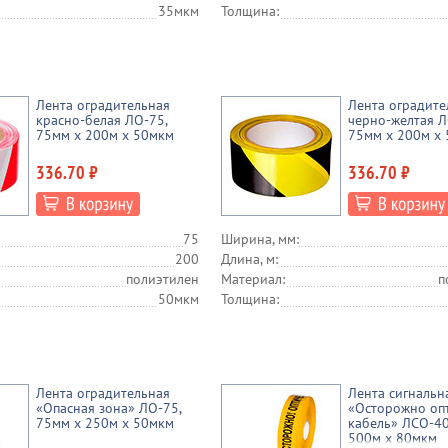
35мкм
Толщина:
Лента оградительная
Лента оградите
красно-белая ЛО-75,
черно-желтая Л
75мм x 200м х 50мкм
75мм x 200м х
336.70 ₽
336.70 ₽
75
Ширина, мм:
200
Длина, м:
полиэтилен
Материал:
п
50мкм
Толщина:
Лента оградительная
Лента сигнальн
«Опасная зона» ЛО-75,
«Осторожно оп
75мм х 250м х 50мкм
кабель» ЛСО-40
500м х 80мкм