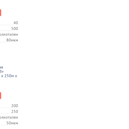
40
500
олиэтилен
80мкм
ая
З»
 х 250м х
200
250
олиэтилен
50мкм