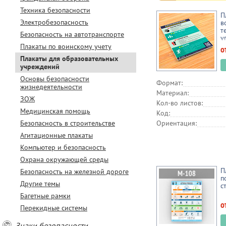
Техника безопасности
П
Электробезопасность
в
т
Безопасность на автотранспорте
у
Плакаты по воинскому учету
о
Плакаты для образовательных
учреждений
Основы безопасности
Формат:
жизнедеятельности
Материал:
ЗОЖ
Кол-во листов:
Медицинская помощь
Код:
Безопасность в строительстве
Ориентация:
Агитационные плакаты
Компьютер и безопасность
Охрана окружающей среды
П
Безопасность на железной дороге
п
Другие темы
с
Багетные рамки
о
Перекидные системы
Знаки безопасности