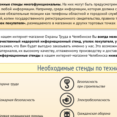
нные стенды многофункциональны.
На них могут быть предусмотре
 любой информации. Например, среди информации, которая должна с
кие обязательные позиции как телефоны областной и городской служб
й, копии государственного регистрационного свидетельства, правила т
лок покупателя»
, размещаемого в магазинах и других торговых точках
 нашем интернет-магазине Охраны Труда в Челябинске Вы
всегда може
ачественный недорогой информационный стенд, уголок покупателя, у
окажем, что Вам будет выгодно заказывать именно у нас. Это возмо
атериалов, их высокому качеству, отлаженному производству и достав
нформационные стенды
в нашем интернет-магазине Челябинска
ниже
Необходимые стенды по техни
Безопасность
храна труда
при строительстве
ожарная безопасность
Электробезопасность
Гражданская оборона
ервая медицинская помощь