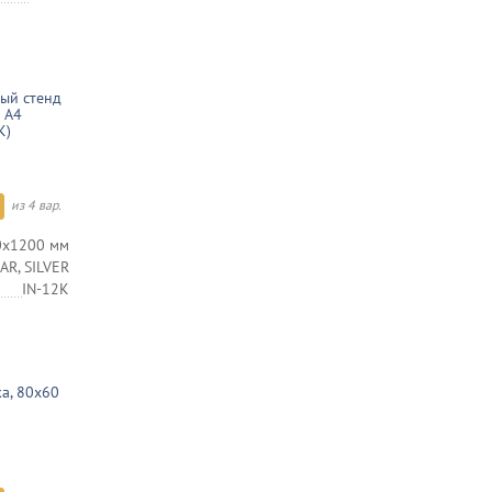
ый стенд
 А4
K)
из 4 вар.
0х1200 мм
R, SILVER
IN-12K
а, 80х60