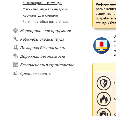
Антивандальные стенды
Информацио
размещения
Магнитно-маркерные доски
выделить та
Карманы для стендов
потребителе
Рамки и стойки для стендов
стенда
«Уго
Маркировочная продукция
В
Кабинеты охраны труда
к
д
Пожарная безопасность
м
и
Дорожная безопасность
Безопасность в строительстве
Средства защиты
О
П
П