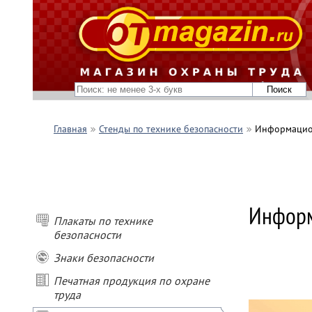
Главная
Стенды по технике безопасности
Информацио
ПОКУПАЙ
- при пок
Информ
- при пок
Плакаты по технике
- при пок
- при зак
безопасности
подарок
Знаки безопасности
* Условия
Печатная продукция по охране
Не сумми
труда