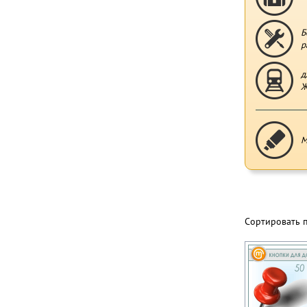
Б
р
д
Ж
М
Сортировать 