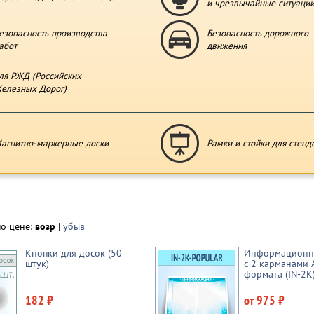
и чрезвычайные ситуаци
езопасность производства
Безопасность дорожного
абот
движения
ля РЖД (Российских
елезных Дорог)
агнитно-маркерные доски
Рамки и стойки для стенд
по цене:
возр
|
убыв
Кнопки для досок (50
Информационн
штук)
с 2 карманами 
формата (IN-2K
182 ₽
от 975 ₽