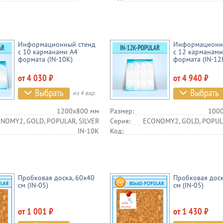
Информационный стенд
Информационн
с 10 карманами А4
с 12 карманами
формата (IN-10K)
формата (IN-12
от 4 030 ₽
от 4 940 ₽
из 4 вар.
1200х800 мм
Размер:
100
NOMY2, GOLD, POPULAR, SILVER
Серия:
ECONOMY2, GOLD, POPULA
IN-10K
Код:
Пробковая доска, 60х40
Пробковая доск
см (IN-05)
см (IN-05)
от 1 001 ₽
от 1 430 ₽