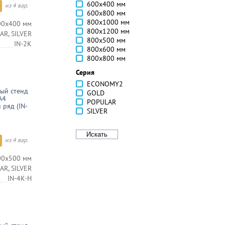
600х400 мм
из 4 вар.
600х800 мм
800х1000 мм
00х400 мм
800х1200 мм
R, SILVER
800х500 мм
IN-2K
800х600 мм
800х800 мм
Серия
ECONOMY2
ый стенд
GOLD
А4
POPULAR
 ряд (IN-
SILVER
из 4 вар.
00х500 мм
R, SILVER
IN-4K-H