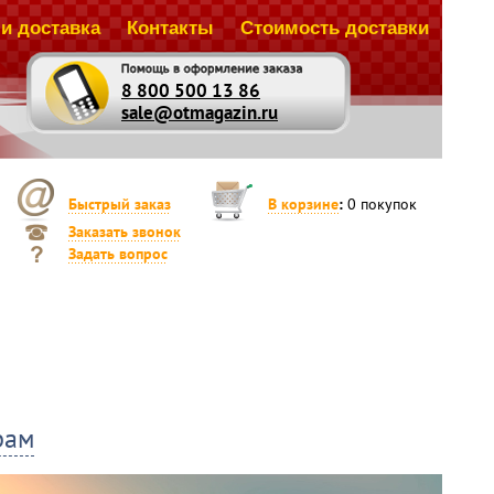
и доставка
Контакты
Стоимость доставки
8 800 500 13 86
sale@otmagazin.ru
Быстрый заказ
В корзине
:
0
покупок
Заказать звонок
Задать вопрос
идку 3%
идку 5%
идку 10%
пателя: скидка 15% или кофемолка Philips HD7762 в
 интернет-магазине.
рам