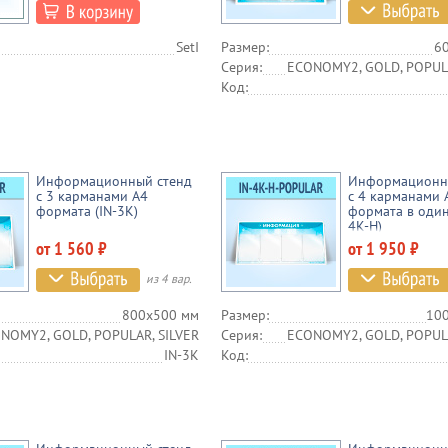
SetI
Размер:
6
Серия:
ECONOMY2, GOLD, POPULA
Код:
Информационный стенд
Информационн
с 3 карманами А4
с 4 карманами 
формата (IN-3K)
формата в один
4K-H)
от 1 560 ₽
от 1 950 ₽
из 4 вар.
800х500 мм
Размер:
10
NOMY2, GOLD, POPULAR, SILVER
Серия:
ECONOMY2, GOLD, POPULA
IN-3K
Код: