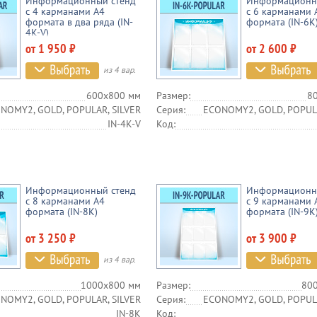
Информационный стенд
Информационн
с 4 карманами А4
с 6 карманами 
формата в два ряда (IN-
формата (IN-6K
4K-V)
от 1 950 ₽
от 2 600 ₽
из 4 вар.
600х800 мм
Размер:
8
NOMY2, GOLD, POPULAR, SILVER
Серия:
ECONOMY2, GOLD, POPULA
IN-4K-V
Код:
Информационный стенд
Информационн
с 8 карманами А4
с 9 карманами 
формата (IN-8K)
формата (IN-9K
от 3 250 ₽
от 3 900 ₽
из 4 вар.
1000х800 мм
Размер:
80
NOMY2, GOLD, POPULAR, SILVER
Серия:
ECONOMY2, GOLD, POPULA
IN-8K
Код: