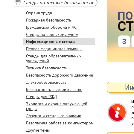
Стенды по технике безопасности
Охрана труда
Пожарная безопасность
Гражданская оборона и ЧС
Стенды по воинскому учету
Информационные стенды
Первая медицинская помощь
Стенды для образовательных
учреждений
Техника безопасности
Безопасность дорожного движения
Электробезопасность
Ин
Безопасность в строительстве
Стенды для РЖД
И
Экология и охрана окружающей
п
среды
з
Лозунги и стенды со знаками
п
Безопасная работа за компьютером
у
Другие темы