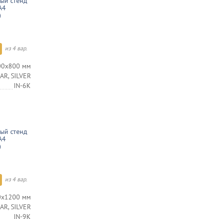
ый стенд
А4
)
из 4 вар.
00х800 мм
R, SILVER
IN-6K
ый стенд
А4
)
из 4 вар.
0х1200 мм
R, SILVER
IN-9K