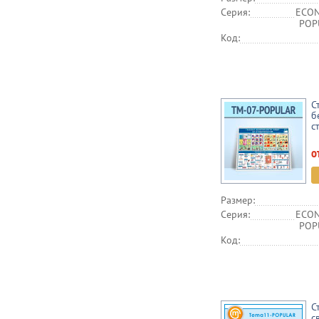
Серия:
ECON
POPU
Код:
С
б
с
о
Размер:
Серия:
ECON
POPU
Код:
С
с