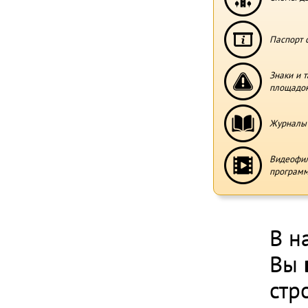
Паспорт 
Знаки и 
площадо
Журналы 
Видеофи
программ
В н
Вы
стр