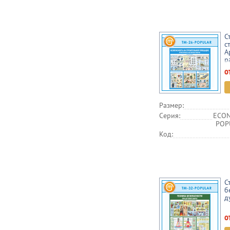
С
с
А
р
о
Размер:
Серия:
ECON
POPU
Код:
С
б
д
о