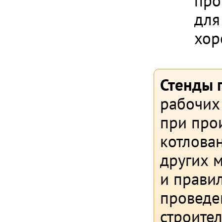
про
для
хор
Стенды 
рабочих 
при прои
котлован
других 
и прави
проведе
строите