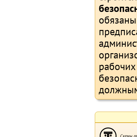
безопасн
обязаны
предпис
админис
организо
рабочих
безопас
должным
Схемы дв