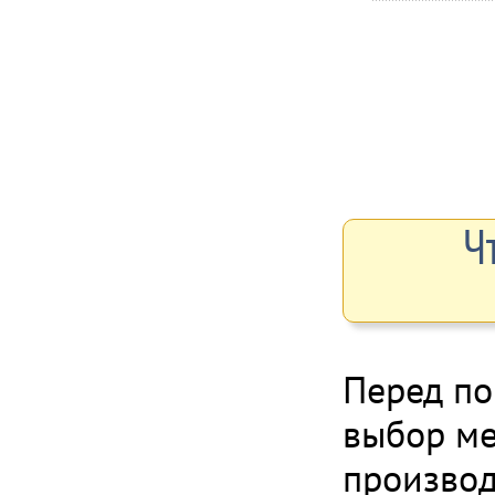
Ч
Перед по
выбор м
производ