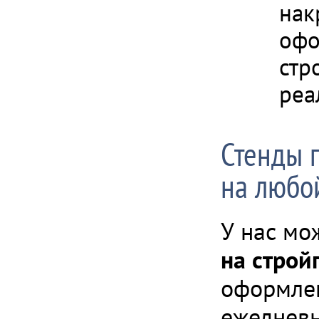
нак
офо
стр
реа
Стенды п
на любо
У нас мо
на строй
оформлен
ежедневн