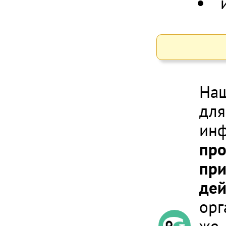
Наш
для
инф
про
при
дей
орг