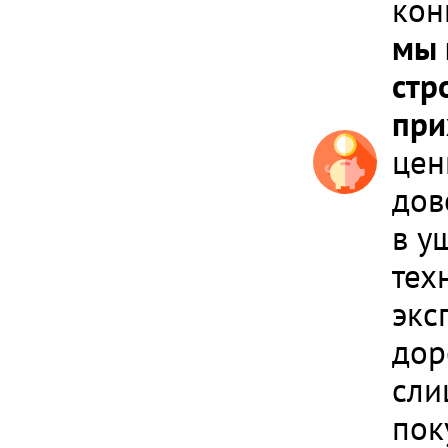
кон
мы 
стр
при
цен
дов
в у
тех
экс
дор
сли
пок