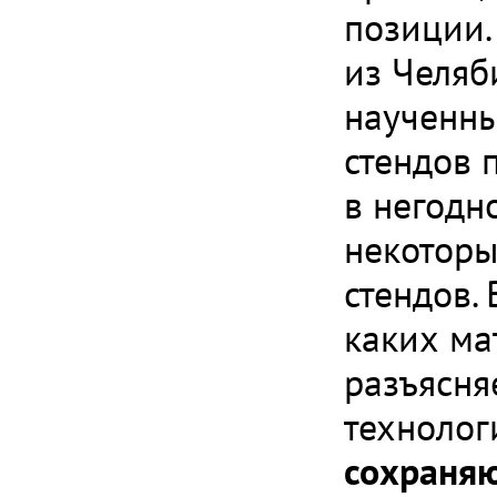
позиции.
из Челяб
наученны
стендов 
в негодно
некоторы
стендов.
каких ма
разъясня
технолог
сохраняю