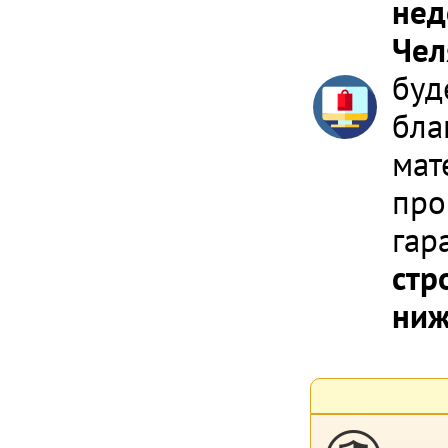
нед
Чел
буд
бла
мат
про
гар
стр
ниж