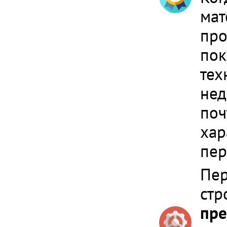
мат
про
пок
тех
нед
поч
хар
пер
Пер
стр
пре