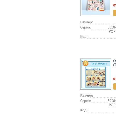
о
Размер:
Серия:
ECON
POPU
Код:
С
(
о
Размер:
Серия:
ECON
POPU
Код: