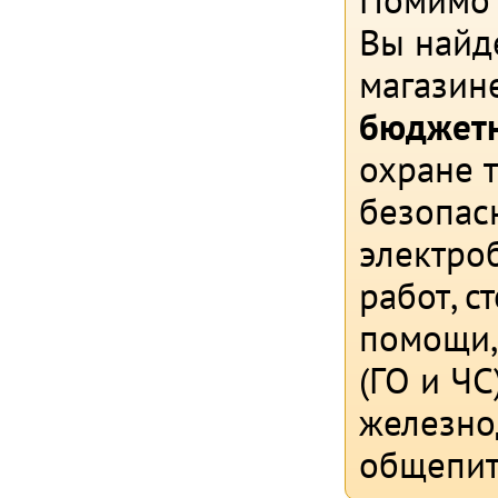
Помимо с
Вы найд
магазин
бюджетн
охране 
безопасн
электро
работ, 
помощи,
(ГО и ЧС
железно
общепит