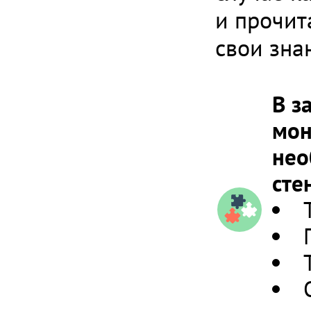
и прочит
свои зна
В з
мон
нео
сте