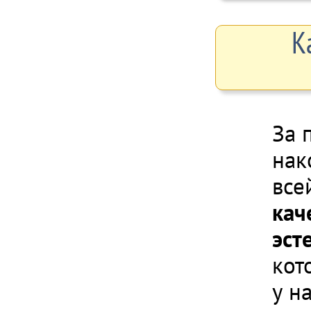
К
За 
нак
все
кач
эст
кот
у н