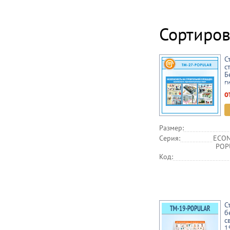
Сортиров
С
с
Б
г
р
о
Размер:
Серия:
ECON
POPU
Код:
С
б
с
1