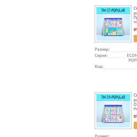
С
р
П
п
о
Размер:
Серия:
ECON
POPU
Код:
С
р
О
б
о
Размер: