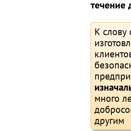
течение 
К слову 
изготов
клиентов
безопасн
предпри
изначал
много л
добросо
другим