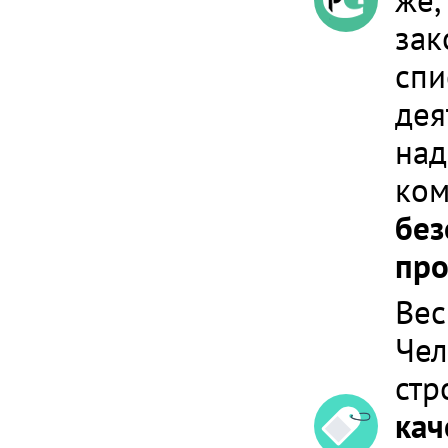
же,
зак
спи
дея
над
ком
без
про
Вес
Чел
стр
кач