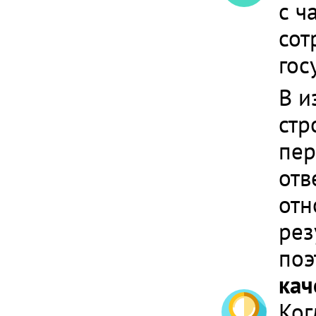
с ч
сот
гос
В и
стр
пер
отв
отн
рез
поэ
кач
Ког