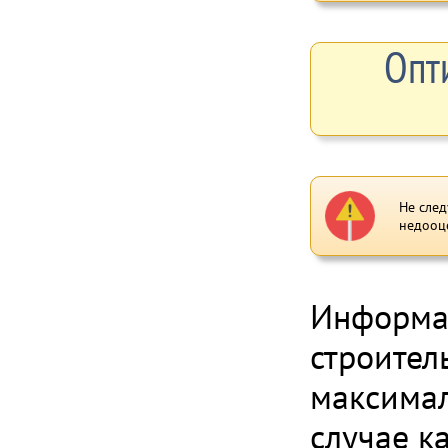
Опт
Не след
недооц
Информац
строител
максимал
случае к