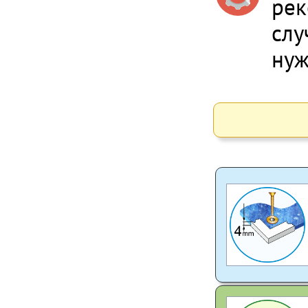
рек
слу
нуж