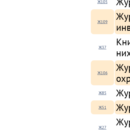
Жу
Ж105
Жу
Ж109
инв
Кн
Ж37
ни
Жу
Ж106
охр
Жу
Ж85
Жу
Ж51
Жу
Ж27