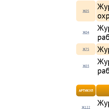
Жу
Ж05
охр
Жур
Ж04
ра
Жур
Ж75
Жур
Ж03
ра
АРТИКУЛ
Жу
Ж122