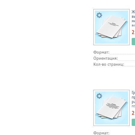
Ж
в
м
в
2
Формат:
Ориентация:
Кол-во страниц:
Г
п
р
г
м
2
с
Формат: