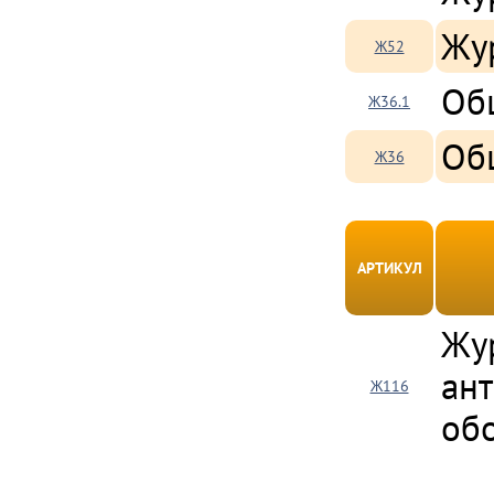
Жу
Ж52
Об
Ж36.1
Об
Ж36
АРТИКУЛ
Жу
ан
Ж116
об