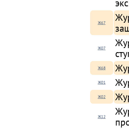
экс
Жу
Ж67
за
Жур
Ж07
сту
Жу
Ж68
Жу
Ж01
Жу
Ж02
Жур
Ж12
пр