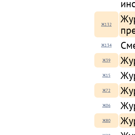
ин
Жур
Ж132
пр
См
Ж134
Жу
Ж39
Жу
Ж15
Жу
Ж72
Жу
Ж06
Жу
Ж80