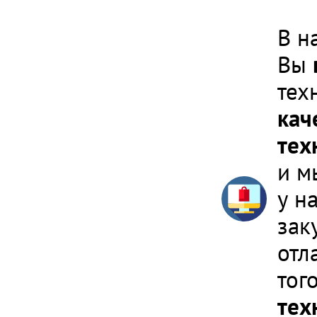
В н
Вы
тех
кач
тех
и м
у н
зак
отл
тог
тех