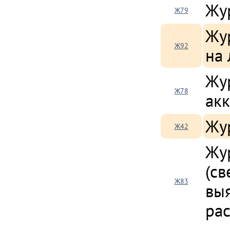
Жу
Ж79
Жур
Ж92
на
Жур
Ж78
ак
Жу
Ж42
Жу
(св
Ж83
вы
ра