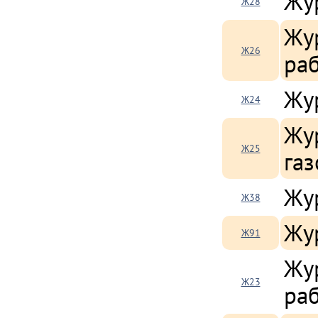
Жу
Ж28
Жу
Ж26
ра
Жу
Ж24
Жу
Ж25
га
Жу
Ж38
Жу
Ж91
Жу
Ж23
ра