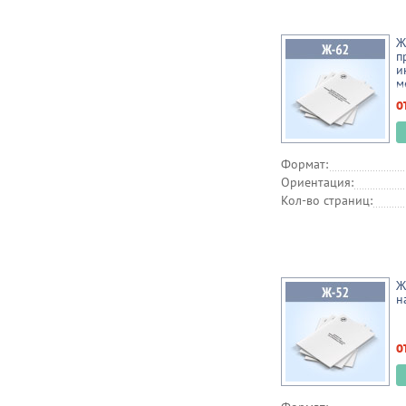
Ж
п
и
м
о
Формат:
Ориентация:
Кол-во страниц:
Ж
н
о