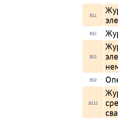
Жу
Ж11
эле
Жу
Ж47
Жур
эле
Ж53
не
Оп
Ж50
Жу
сре
Ж133
св