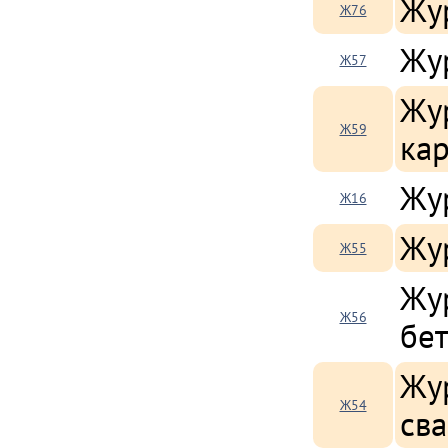
Жу
Ж76
Жу
Ж57
Жу
Ж59
ка
Жу
Ж16
Жу
Ж55
Жу
Ж56
бе
Жу
Ж54
св