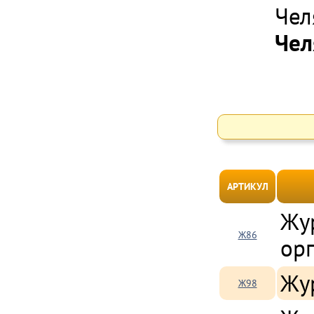
Чел
Чел
АРТИКУЛ
Жур
Ж86
ор
Жу
Ж98