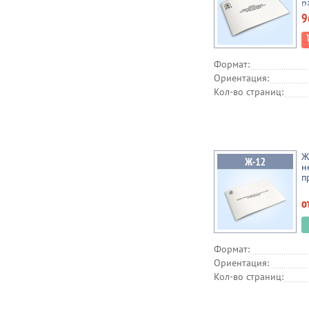
р
(
Бухгалтерия
9
П
2
Банки
(
Формат:
Ориентация:
Кол-во страниц:
Ж
н
п
о
Формат:
Ориентация:
Кол-во страниц: