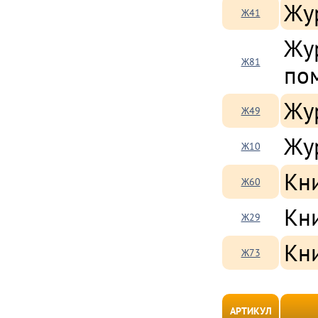
Жу
Ж41
Жу
Ж81
по
Жур
Ж49
Жу
Ж10
Кн
Ж60
Кни
Ж29
Кн
Ж73
АРТИКУЛ