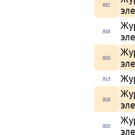
Ж87
эл
Жур
Ж88
эл
Жу
Ж89
эл
Жу
Ж14
Жу
Ж08
эл
Жу
Ж09
эл