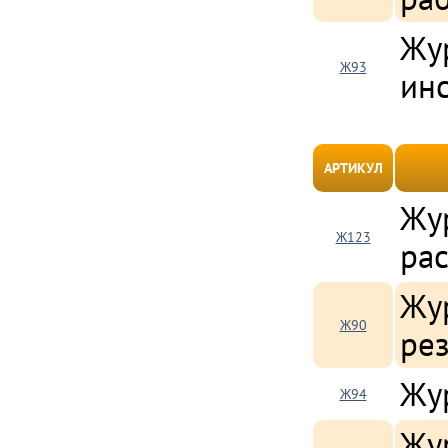
Жу
Ж93
ин
АРТИКУЛ
Жу
Ж123
ра
Жу
Ж90
ре
Жу
Ж94
Жу