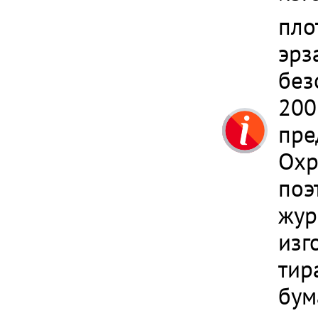
пло
эрз
без
200
пре
Охр
поэ
жур
изг
тир
бум