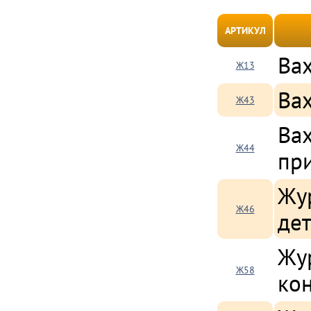
АРТИКУЛ
Ва
Ж13
Ва
Ж43
Вах
Ж44
пр
Жур
Ж46
дет
Жу
Ж58
ко