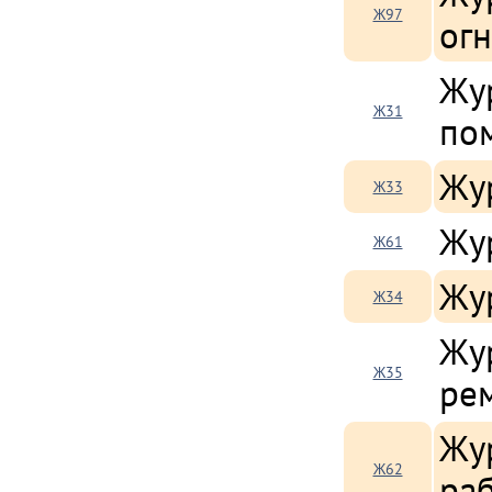
Ж97
ог
Жу
Ж31
по
Жу
Ж33
Жу
Ж61
Жу
Ж34
Жур
Ж35
ре
Жу
Ж62
ра