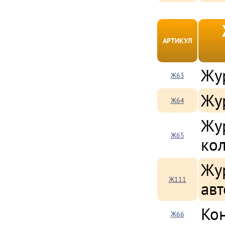
АРТИКУЛ
Жу
Ж63
Жу
Ж64
Жу
Ж65
кол
Жу
Ж111
авт
Ко
Ж66