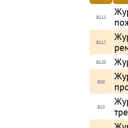
Жу
Ж115
по
Жу
Ж117
ре
Жу
Ж130
Жур
Ж40
пр
Жу
Ж19
тр
Жу