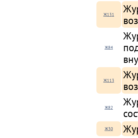
Жу
Ж131
воз
Жу
по
Ж84
вну
Жур
Ж113
во
Жу
Ж82
со
Жу
Ж30