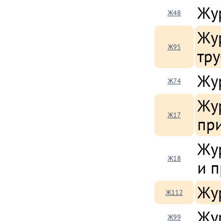
Жу
Ж48
Жу
Ж95
тр
Жу
Ж74
Жу
Ж17
пр
Жур
Ж18
и 
Жу
Ж112
Жу
Ж99