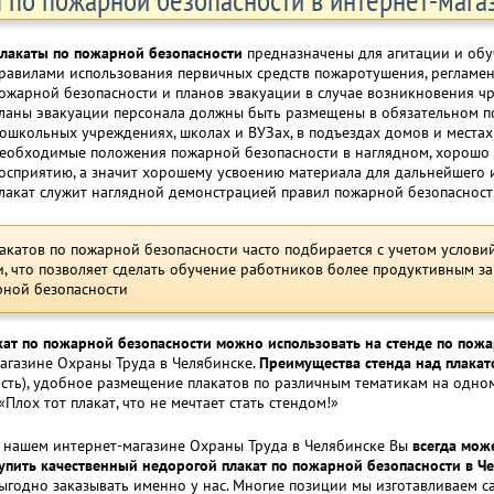
лакаты по пожарной безопасности
предназначены для агитации и обу
равилами использования первичных средств пожаротушения, регламе
ожарной безопасности и планов эвакуации в случае возникновения ч
ланы эвакуации персонала должны быть размещены в обязательном п
ошкольных учреждениях, школах и ВУЗах, в подъездах домов и места
еобходимые положения пожарной безопасности в наглядном, хорошо и
осприятию, а значит хорошему усвоению материала для дальнейшего 
лакат служит наглядной демонстрацией правил пожарной безопасност
акатов по пожарной безопасности часто подбирается с учетом услов
, что позволяет сделать обучение работников более продуктивным за 
рной безопасности
ат по пожарной безопасности можно использовать на стенде по пожа
агазине Охраны Труда в Челябинске.
Преимущества стенда над плакат
сть), удобное размещение плакатов по различным тематикам на одном 
«Плох тот плакат, что не мечтает стать стендом!»
 нашем интернет-магазине Охраны Труда в Челябинске Вы
всегда може
упить качественный недорогой плакат по пожарной безопасности в Ч
ыгодно заказывать именно у нас. Многие позиции мы изготавливаем са