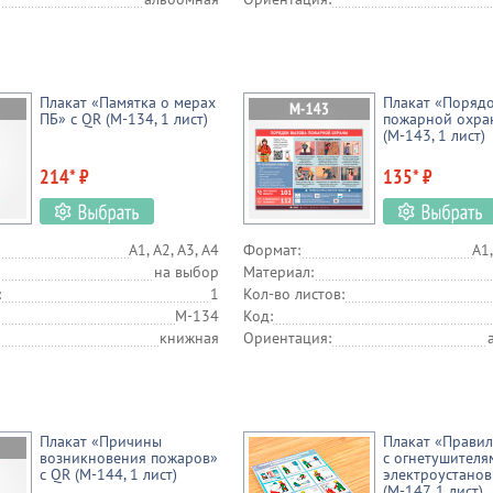
Плакат «Памятка о мерах
Плакат «Порядо
ПБ» с QR (М-134, 1 лист)
пожарной охра
(М-143, 1 лист)
214* ₽
135* ₽
А1, А2, А3, А4
Формат:
А1,
на выбор
Материал:
:
1
Кол-во листов:
М-134
Код:
книжная
Ориентация:
Плакат «Причины
Плакат «Правил
возникновения пожаров»
с огнетушителя
с QR (М-144, 1 лист)
электроустанов
(М-147, 1 лист)