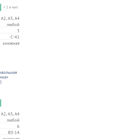
+ 1 в нал.
 А2, А3, А4
любой
3
С-41
книжная
овольная
ина»
)
 А2, А3, А4
любой
6
ВЗ-14
книжная