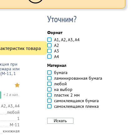
Уточним?
Формат
А1, А2, А3, А4
А2
актеристик товара
А3
А4
кция при
Материал
ожара или
бумага
(М-11, 1
ламинированная бумага
любой
на выбор
+ 1 в нал.
пластик 2 мм
самоклеящаяся бумага
 А2, А3, А4
самоклеящаяся пленка
любой
1
М-11
книжная