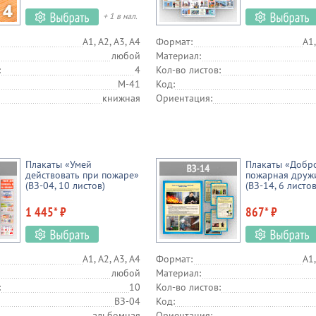
+ 1 в нал.
А1, А2, А3, А4
Формат:
А1,
любой
Материал:
:
4
Кол-во листов:
М-41
Код:
книжная
Ориентация:
Плакаты «Умей
Плакаты «Добр
действовать при пожаре»
пожарная друж
(ВЗ-04, 10 листов)
(ВЗ-14, 6 листов
1 445* ₽
867* ₽
А1, А2, А3, А4
Формат:
А1,
любой
Материал:
:
10
Кол-во листов:
ВЗ-04
Код:
альбомная
Ориентация: