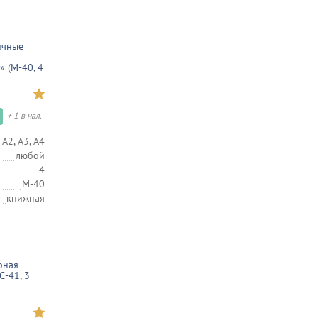
ичные
 (М-40, 4
+ 1 в нал.
 А2, А3, А4
любой
4
М-40
книжная
рная
С-41, 3