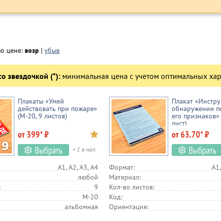
по цене:
возр
|
убыв
о звездочкой (*):
минимальная цена с учетом оптимальных хар
Плакаты «Умей
Плакат «Инстру
действовать при пожаре»
обнаружении п
(М-20, 9 листов)
его признаков» 
лист)
от 399* ₽
от 63.70* ₽
+ 1 в нал.
А1, А2, А3, А4
Формат:
А1,
любой
Материал:
:
9
Кол-во листов:
М-20
Код:
альбомная
Ориентация: