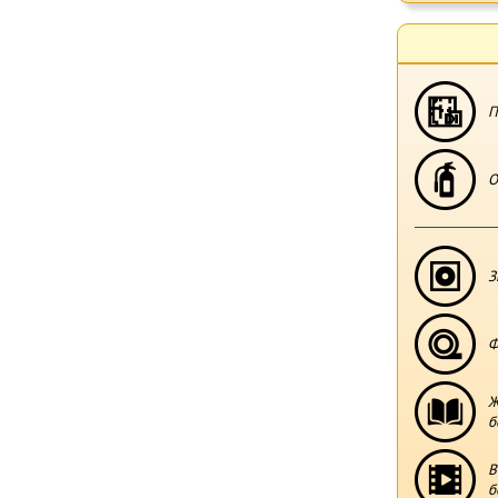
П
О
З
Ф
Ж
б
В
б