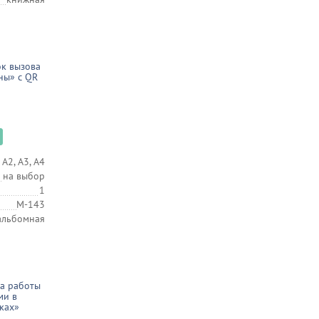
к вызова
ны» с QR
 А2, А3, А4
на выбор
1
М-143
альбомная
а работы
ми в
ках»