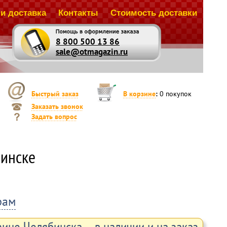
и доставка
Контакты
Стоимость доставки
8 800 500 13 86
sale@otmagazin.ru
Быстрый заказ
В корзине
:
0
покупок
Заказать звонок
Задать вопрос
бинске
рам
ине Челябинска – в наличии и на заказ