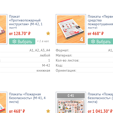
Плакат
Плакаты «Перв
«Противопожарный
средства
инструктаж» (М-42, 1
пожаротушения»
лист)
листа)
от 128.70* ₽
от 468* ₽
+ 1 в нал.
А1, А2, А3, А4
Формат:
А1,
любой
Материал:
:
1
Кол-во листов:
М-42
Код:
книжная
Ориентация:
Плакаты «Пожарная
Плакаты «Пожа
безопасность» (М-41, 4
безопасность» (
листа)
листа)
от 468* ₽
от 1 041.30* ₽