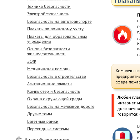
Техника безопасности
Электробезопасность
П
п
Безопасность на автотранспорте
п
Плакаты по воинскому учету
п
Плакаты для образовательных
д
учреждений
н
Основы безопасности
в
жизнедеятельности
п
ЗОЖ
Медицинская помощь
Комплект пл
Безопасность в строительстве
предприятии
сфере пожа
Агитационные плакаты
Компьютер и безопасность
Любой плак
Охрана окружающей среды
интернет-м
Безопасность на железной дороге
долговечно
Другие темы
говорится: 
Багетные рамки
В
Перекидные системы
к
в
Знаки безопасности