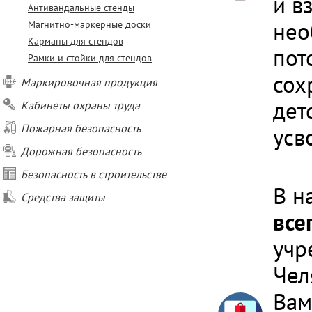
и в
Антивандальные стенды
нео
Магнитно-маркерные доски
Карманы для стендов
пот
Рамки и стойки для стендов
сох
Маркировочная продукция
дет
Кабинеты охраны труда
Пожарная безопасность
усв
Дорожная безопасность
Безопасность в строительстве
В н
Средства защиты
все
учр
Чел
Вам