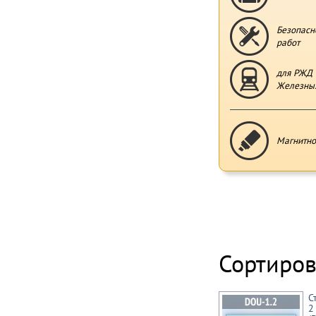
Безопасн
работ
для РЖД 
Железных
Магнитно
Сортиров
С
2