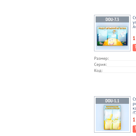
С
у
А
1
Размер:
Серия:
Код:
С
р
к
(
1