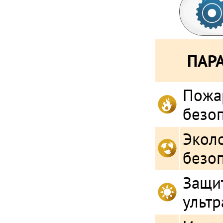
ПАР
Пожа
безо
Экол
безо
Защит
ульт