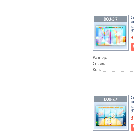
С
и
к
(
3
Размер:
Серия:
Код:
С
и
к
(
3