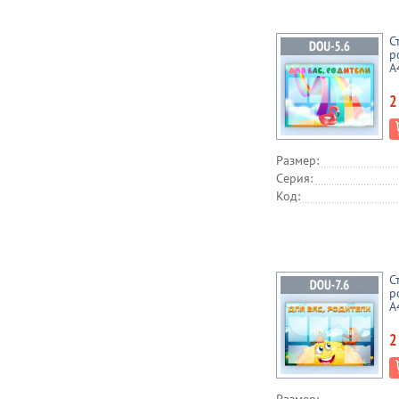
С
р
А
2
Размер:
Серия:
Код:
С
р
А
2