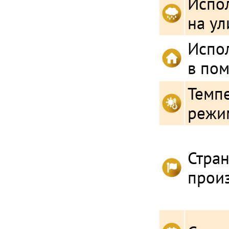
Испо
на ул
Испо
в по
Темп
режи
Стра
прои