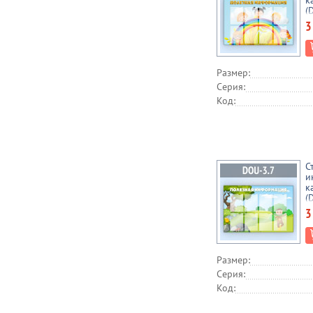
к
(
3
Размер:
Серия:
Код:
С
и
к
(
3
Размер:
Серия:
Код: