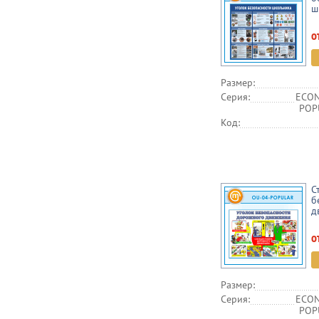
ш
о
Размер:
Серия:
ECON
POPU
Код:
С
б
д
о
Размер:
Серия:
ECON
POPU