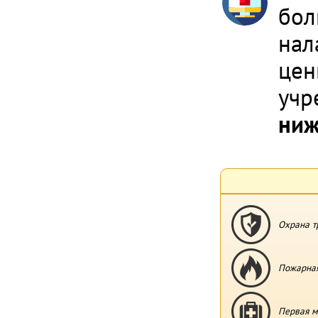
бол
нал
цен
учр
ниж
Охрана т
Пожарная
Первая м