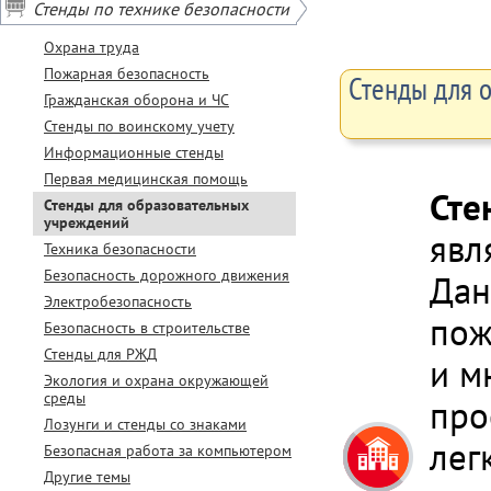
Стенды по технике безопасности
Охрана труда
Пожарная безопасность
Стенды для 
Гражданская оборона и ЧС
Стенды по воинскому учету
Информационные стенды
Первая медицинская помощь
Сте
Стенды для образовательных
учреждений
явл
Техника безопасности
Безопасность дорожного движения
Дан
Электробезопасность
пож
Безопасность в строительстве
Стенды для РЖД
и м
Экология и охрана окружающей
среды
про
Лозунги и стенды со знаками
лег
Безопасная работа за компьютером
Другие темы