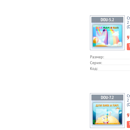
С
2
(
9
Размер:
Серия:
Код:
С
2
(
9