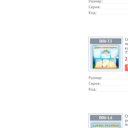
Размер:
Серия:
Код:
С
п
к
(
2
Размер:
Серия:
Код:
С
р
А