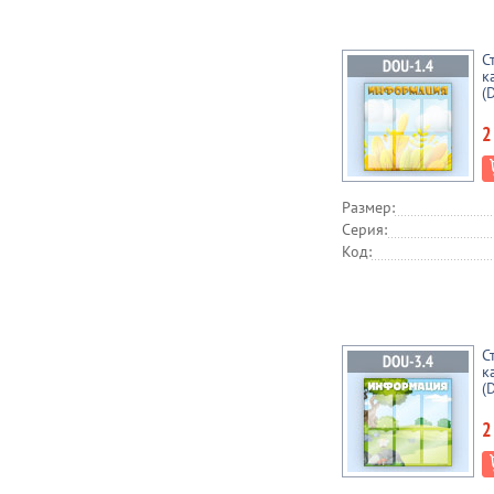
С
к
(
2
Размер:
Серия:
Код:
С
к
(
2