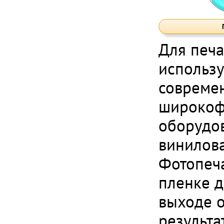
Для печа
использу
совреме
широкоф
оборудо
винилова
Фотопеч
пленке д
выходе 
результа