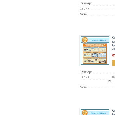
Размер:
Серия:
Код:
С
к
б
о
о
о
Размер:
Серия:
ECON
POPU
Код:
С
б