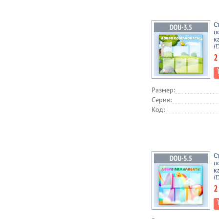
С
п
к
(
2
Размер:
Серия:
Код:
С
п
к
(
2